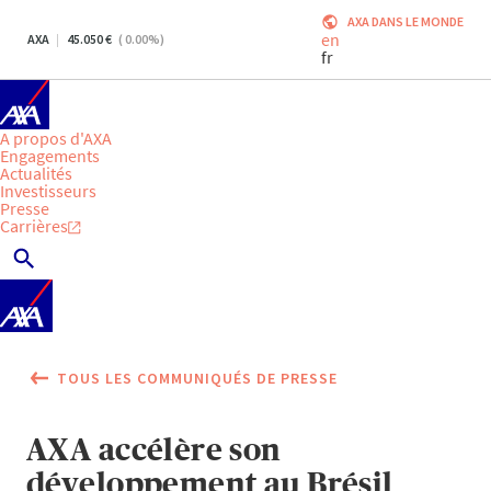
AXA DANS LE MONDE
en
AXA
45.050
(
0.00
%)
fr
A propos d'AXA
Engagements
Actualités
Investisseurs
Presse
Carrières
TOUS LES COMMUNIQUÉS DE PRESSE
AXA accélère son
développement au Brésil