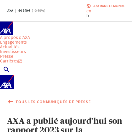
AXA DANS LE MONDE
en
AXA
44.740
(
-0.69
%)
fr
A propos d'AXA
Engagements
Actualités
Investisseurs
Presse
Carrières
TOUS LES COMMUNIQUÉS DE PRESSE
AXA a publié aujourd’hui son
rapport 2023 sur la