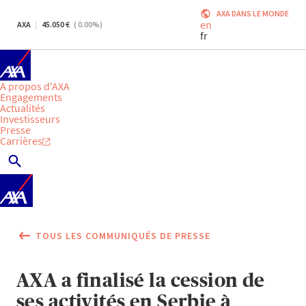
AXA DANS LE MONDE
en
AXA
45.050
(
0.00
%)
fr
A propos d'AXA
Engagements
Actualités
Investisseurs
Presse
Carrières
TOUS LES COMMUNIQUÉS DE PRESSE
AXA a finalisé la cession de
ses activités en Serbie à