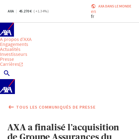
AXA DANS LE MONDE
en
AXA
45.270
(
+1.34
%)
fr
A propos d'AXA
Engagements
Actualités
Investisseurs
Presse
Carrières
TOUS LES COMMUNIQUÉS DE PRESSE
AXA a finalisé l’acquisition
de Groupe Assurances du