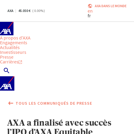
AXA DANS LE MONDE
en
AXA
45.050
(
0.00
%)
fr
A propos d'AXA
Engagements
Actualités
Investisseurs
Presse
Carrières
TOUS LES COMMUNIQUÉS DE PRESSE
AXA a finalisé avec succès
l’IPO d’AXA Equitable