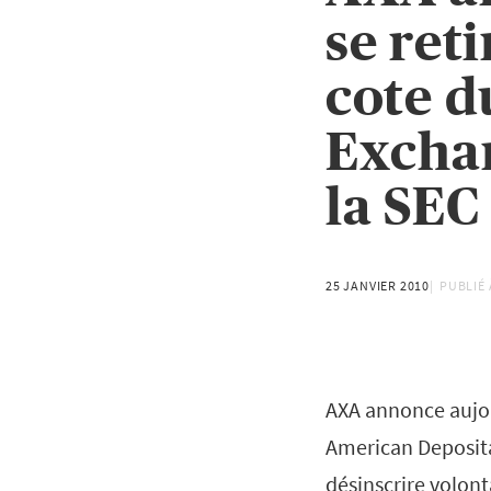
se ret
cote d
Exchan
la SEC
25 JANVIER 2010
PUBLIÉ 
AXA annonce aujou
American Deposita
désinscrire volon