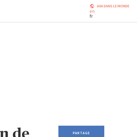
AXA DANS LE MONDE
en
fr
n de
PARTAGE