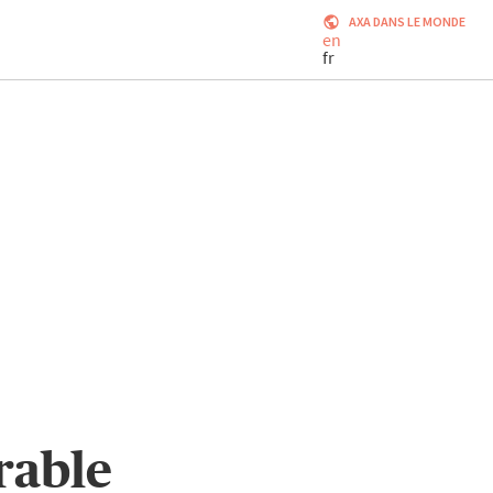
AXA DANS LE MONDE
en
fr
rable