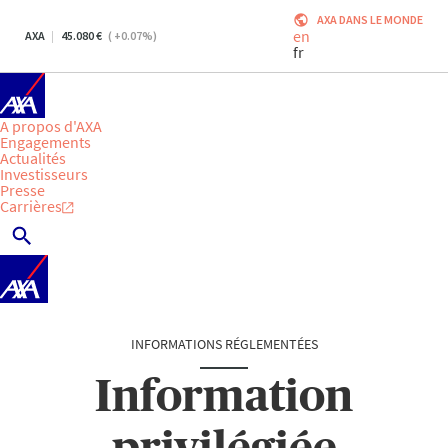
AXA DANS LE MONDE
en
AXA
45.080
(
+0.07
%)
fr
A propos d'AXA
Engagements
Actualités
Investisseurs
Presse
Carrières
INFORMATIONS RÉGLEMENTÉES
Information
privilégiée