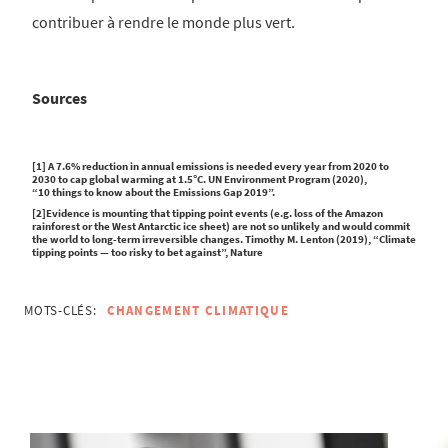
contribuer à rendre le monde plus vert.
Sources
[1] A 7.6% reduction in annual emissions is needed every year from 2020 to
2030 to cap global warming at 1.5°C. UN Environment Program (2020),
“10 things to know about the Emissions Gap 2019”.
[2]Evidence is mounting that tipping point events (e.g. loss of the Amazon
rainforest or the West Antarctic ice sheet) are not so unlikely and would commit
the world to long-term irreversible changes. Timothy M. Lenton (2019), “Climate
tipping points — too risky to bet against”, Nature
MOTS-CLÉS:
CHANGEMENT CLIMATIQUE