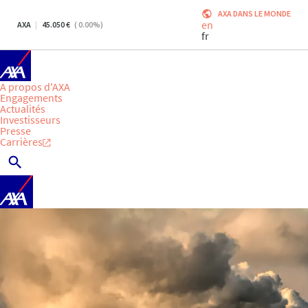
AXA DANS LE MONDE
en
AXA
45.050
(
0.00
%)
fr
A propos d'AXA
Engagements
Actualités
Investisseurs
Presse
Carrières