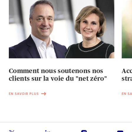
Comment nous soutenons nos
Acc
clients sur la voie du "net zéro"
str
EN SAVOIR PLUS
EN S