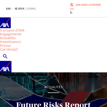
AXA DANS LE MONDE
en
AXA
45.050
(
0.00
%)
fr
A propos d'AXA
Engagements
Actualités
Investisseurs
Presse
Carrières
ACTUALITÉS
Future Risks Report