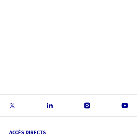
mon pays aux autres ?
Pour vous plonger dans l'édition 2025, vous pouvez utiliser un
nouvel outil interactif, qui vous permettra de comparer des
Top 10 par pays, population et de suivre leur évolution dans le
temps.
DÉCOUVREZ LE RADAR DES RISQUES
En savoir plus
ACCÈS DIRECTS