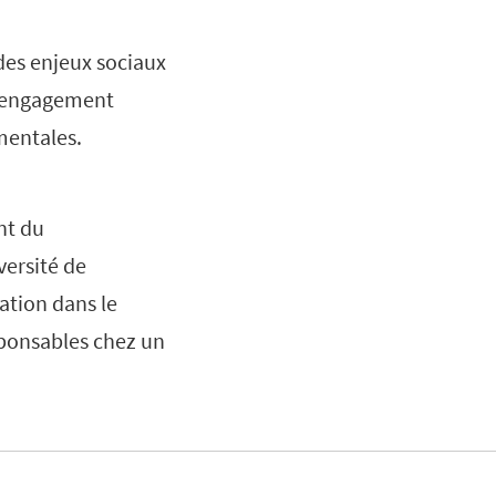
des enjeux sociaux
 l’engagement
mentales.
nt du
versité de
ation dans le
esponsables chez un