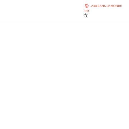
AXA DANS LE MONDE
en
fr