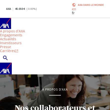
AXA DANS LE MONDE
en
AXA
45.050
(
0.00
%)
fr
A propos d'AXA
Engagements
Actualités
Investisseurs
Presse
Carrières
A PROPOS D'AXA
Nos collaborateurs et