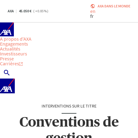
AXA DANS LE MONDE
en
AXA
45.050
(
+0.85
%)
fr
A propos d'AXA
Engagements
Actualités
Investisseurs
Presse
Carrières
INTERVENTIONS SUR LE TITRE
Conventions de
gestion