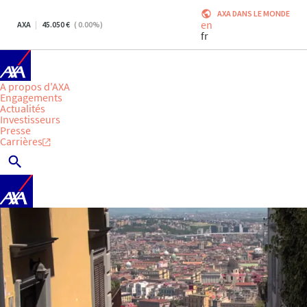
AXA DANS LE MONDE
en
AXA
45.050
(
0.00
%)
fr
A propos d'AXA
Engagements
Actualités
Investisseurs
Presse
Carrières