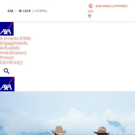
AXA DANS LE MONDE
en
AXA
45.110
(
+0.99
%)
fr
A propos d'AXA
Engagements
Actualités
Investisseurs
Presse
Carrières