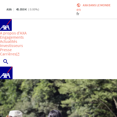
AXA DANS LE MONDE
en
AXA
45.050
(
0.00
%)
fr
A propos d'AXA
Engagements
Actualités
Investisseurs
Presse
Carrières