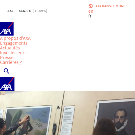
AXA DANS LE MONDE
en
AXA
44.670
(
+0.09
%)
fr
A propos d'AXA
Engagements
Actualités
Investisseurs
Presse
Carrières