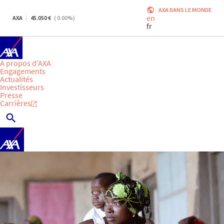
AXA DANS LE MONDE
en
AXA
45.050
(
0.00
%)
fr
A propos d'AXA
Engagements
Actualités
Investisseurs
Presse
Carrières