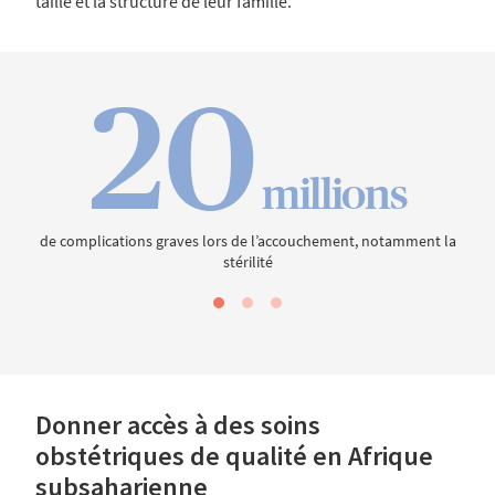
taille et la structure de leur famille.
20
millions
de complications graves lors de l’accouchement, notamment la
dans
stérilité
Donner accès à des soins
obstétriques de qualité en Afrique
subsaharienne