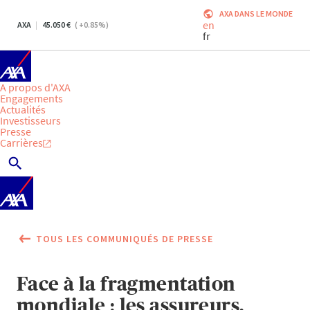
AXA DANS LE MONDE
en
AXA
45.050
(
+0.85
%)
fr
A propos d'AXA
Engagements
Actualités
Investisseurs
Presse
Carrières
TOUS LES COMMUNIQUÉS DE PRESSE
Face à la fragmentation
mondiale : les assureurs,