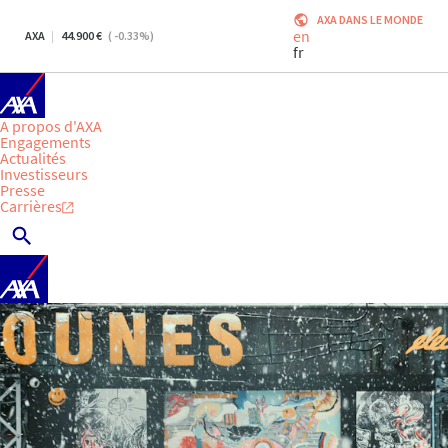
AXA DANS LE MONDE
en
AXA
44.900
(
-0.33
%)
fr
A propos d'AXA
Engagements
Actualités
Investisseurs
Presse
Carrières