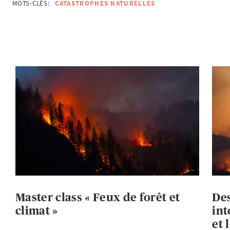
MOTS-CLÉS:
CATASTROPHES NATURELLES
Master class « Feux de forêt et
Des
climat »
int
et 