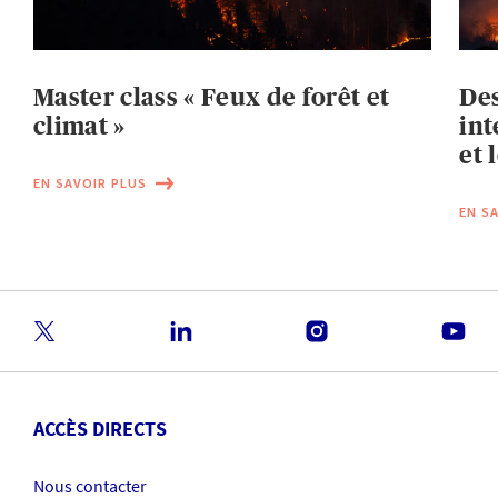
Master class « Feux de forêt et
Des
climat »
int
et 
EN SAVOIR PLUS
EN S
ACCÈS DIRECTS
Nous contacter