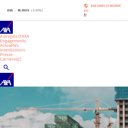
AXA DANS LE MONDE
en
AXA
45.050
(
0.00
%)
fr
A propos d'AXA
Engagements
Actualités
Investisseurs
Presse
Carrières