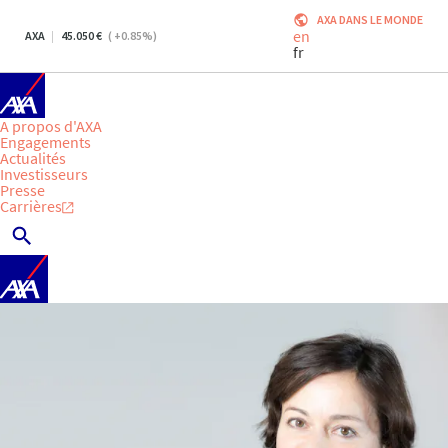
AXA DANS LE MONDE
en
AXA
45.050
(
+0.85
%)
fr
A propos d'AXA
Engagements
Actualités
Investisseurs
Presse
Carrières