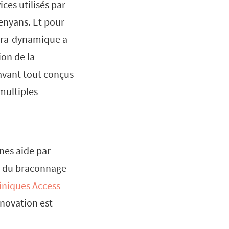
ices utilisés par
enyans. Et pour
ultra-dynamique a
ion de la
 avant tout conçus
multiples
nes aide par
au du braconnage
liniques Access
novation est