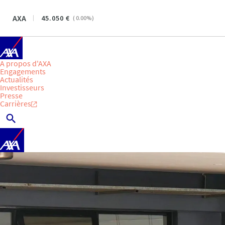
AXA
45.050
(
0.00
%)
A propos d'AXA
Engagements
Actualités
Investisseurs
Presse
Carrières