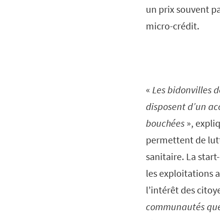
un prix souvent pa
micro-crédit.
«
Les bidonvilles 
disposent d’un acc
bouchées
», expli
permettent de lut
sanitaire. La star
les exploitations 
l’intérêt des cito
communautés que n