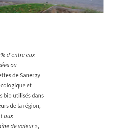
10% d’entre eux
sées ou
lettes de Sanergy
écologique et
s bio utilisés dans
urs de la région,
t aux
aîne de valeur
»,