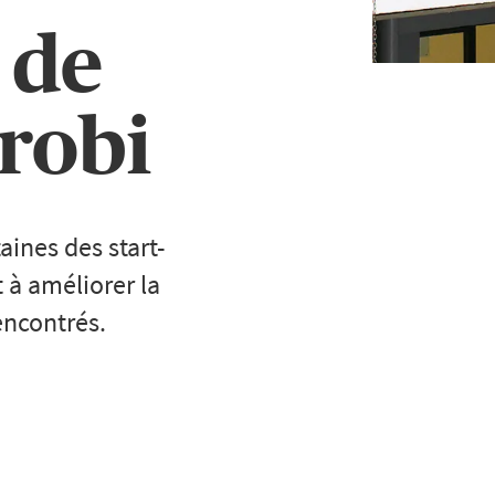
e de
irobi
aines des start-
t à améliorer la
encontrés.