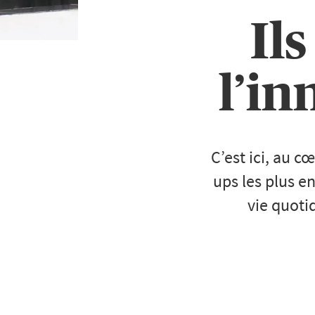
Ils
l’in
C’est ici, au c
ups les plus en
vie quoti