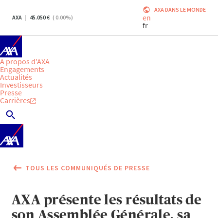
AXA DANS LE MONDE
en
AXA
45.050
(
0.00
%)
fr
A propos d'AXA
Engagements
Actualités
Investisseurs
Presse
Carrières
TOUS LES COMMUNIQUÉS DE PRESSE
AXA présente les résultats de
son Assemblée Générale, sa