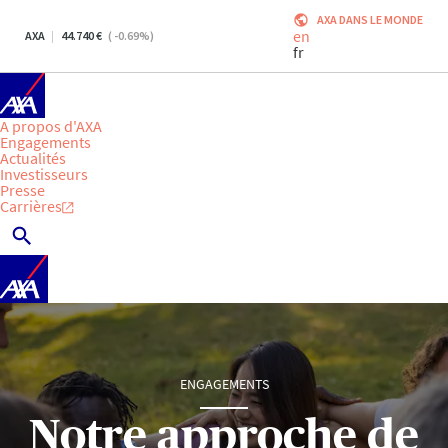
AXA DANS LE MONDE
en
AXA
44.740
(
-0.69
%)
fr
A propos d'AXA
Engagements
Actualités
Investisseurs
Presse
Carrières
ENGAGEMENTS
Notre approche de