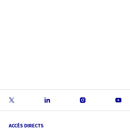
mon pays aux autres ?
Pour vous plonger dans l'édition 2025, vous pouvez utiliser un
nouvel outil interactif, qui vous permettra de comparer des
Top 10 par pays, population et de suivre leur évolution dans le
temps.
DÉCOUVREZ LE RADAR DES RISQUES
En savoir plus
ACCÈS DIRECTS