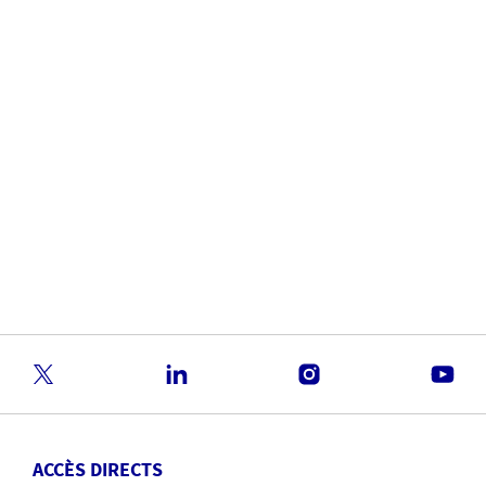
mon pays aux autres ?
Pour vous plonger dans l'édition 2025, vous pouvez utiliser un
nouvel outil interactif, qui vous permettra de comparer des
Top 10 par pays, population et de suivre leur évolution dans le
temps.
DÉCOUVREZ LE RADAR DES RISQUES
En savoir plus
ACCÈS DIRECTS