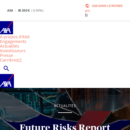
AXA DANS LE MONDE
en
AXA
45.050
(
0.00
%)
fr
A propos d'AXA
Engagements
Actualités
Investisseurs
Presse
Carrières
ACTUALITÉS
Future Risks Report