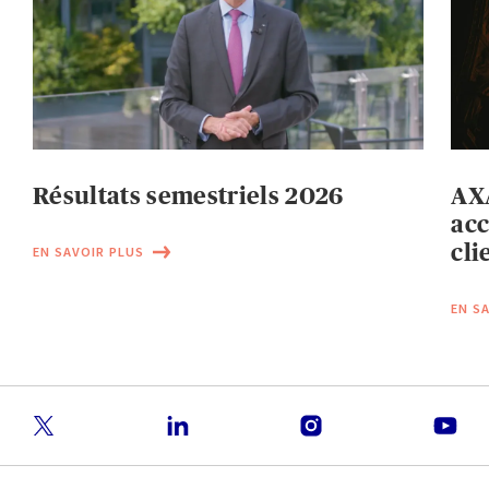
Résultats semestriels 2026
AXA
acc
cli
EN SAVOIR PLUS
EN S