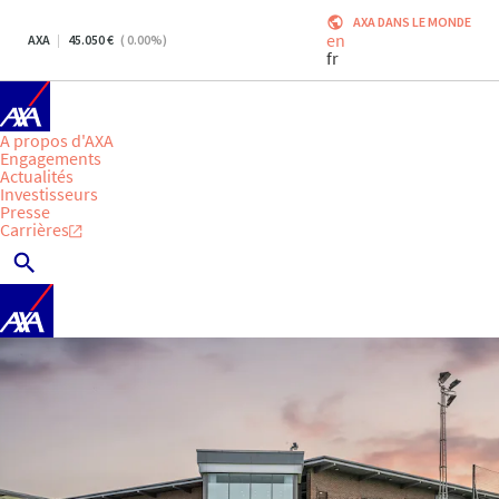
AXA DANS LE MONDE
en
AXA
45.050
(
0.00
%)
fr
A propos d'AXA
Engagements
Actualités
Investisseurs
Presse
Carrières