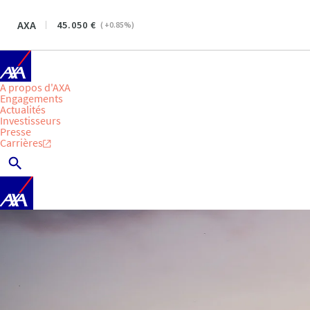
AXA
45.050
(
+0.85
%)
A propos d'AXA
Engagements
Actualités
Investisseurs
Presse
Carrières