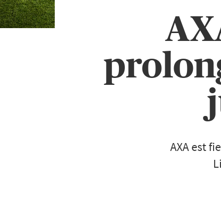
AXA
prolon
AXA est fi
L