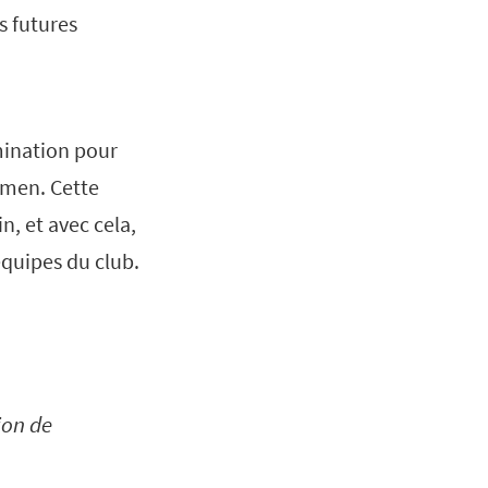
s futures
mination pour
omen. Cette
, et avec cela,
équipes du club.
ion de