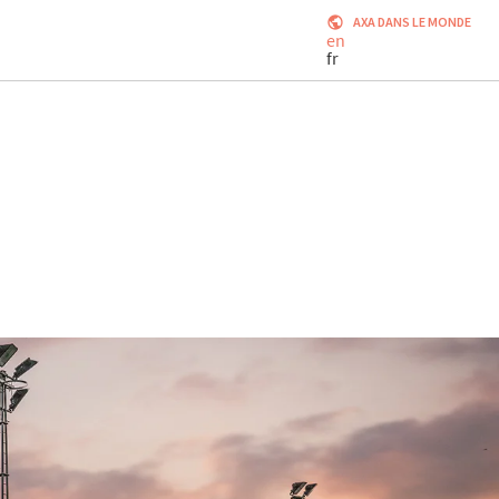
AXA DANS LE MONDE
en
fr