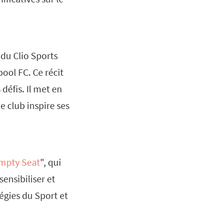
 du Clio Sports
pool FC. Ce récit
défis. Il met en
 club inspire ses
mpty Seat
", qui
ensibiliser et
égies du Sport et