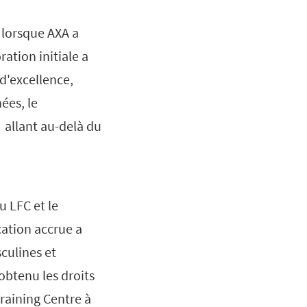
 lorsque AXA a
ration initiale a
d'excellence,
ées, le
f allant au-delà du
u LFC et le
cation accrue a
sculines et
obtenu les droits
raining Centre à