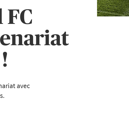
l FC
enariat
!
nariat avec
s.