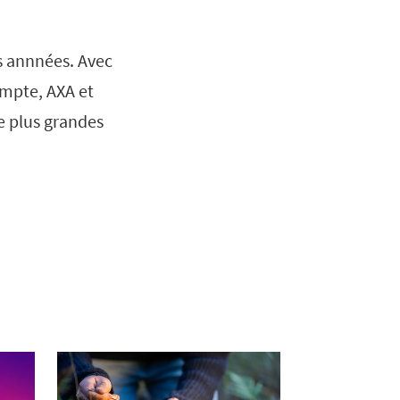
es annnées. Avec
ompte, AXA et
e plus grandes