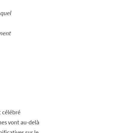
uquel
ement
t célébré
nes vont au-delà
ficatives sur le