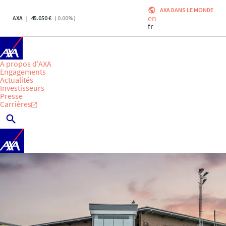
AXA DANS LE MONDE
en
AXA
45.050
(
0.00
%)
fr
A propos d'AXA
Engagements
Actualités
Investisseurs
Presse
Carrières