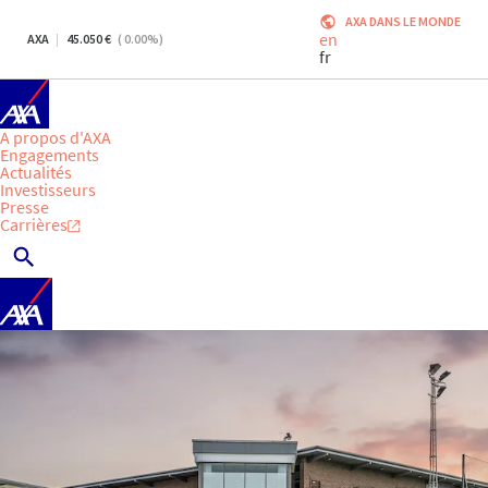
AXA DANS LE MONDE
en
AXA
45.050
(
0.00
%)
fr
A propos d'AXA
Engagements
Actualités
Investisseurs
Presse
Carrières