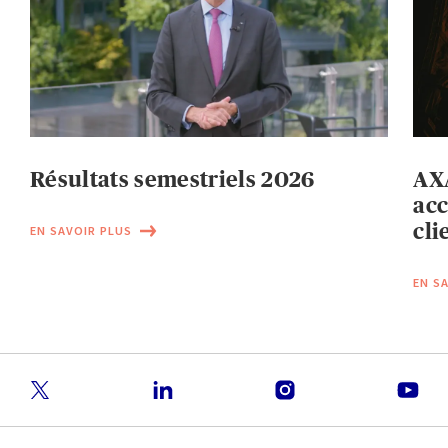
Résultats semestriels 2026
AXA
acc
cli
EN SAVOIR PLUS
EN S