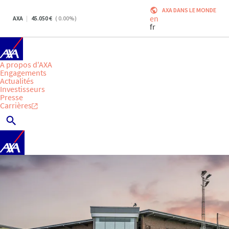
AXA DANS LE MONDE
en
AXA
45.050
(
0.00
%)
fr
A propos d'AXA
Engagements
Actualités
Investisseurs
Presse
Carrières