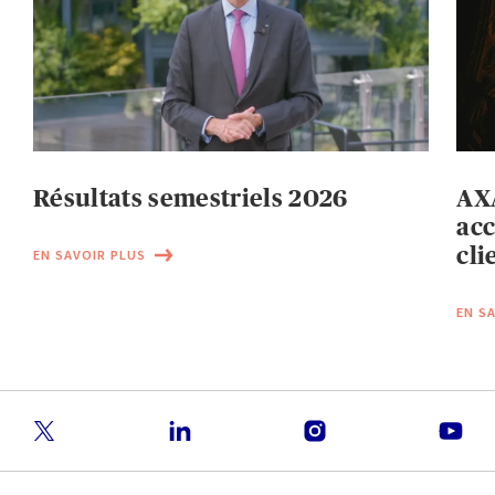
Résultats semestriels 2026
AXA
acc
cli
EN SAVOIR PLUS
EN S