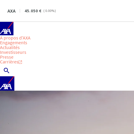
AXA
45.050
(
0.00
%)
A propos d'AXA
Engagements
Actualités
Investisseurs
Presse
Carrières