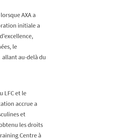
 lorsque AXA a
ration initiale a
d'excellence,
ées, le
f allant au-delà du
u LFC et le
cation accrue a
sculines et
obtenu les droits
raining Centre à