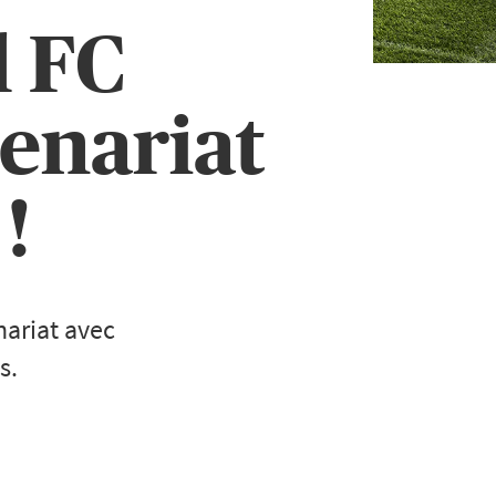
l FC
enariat
!
nariat avec
s.