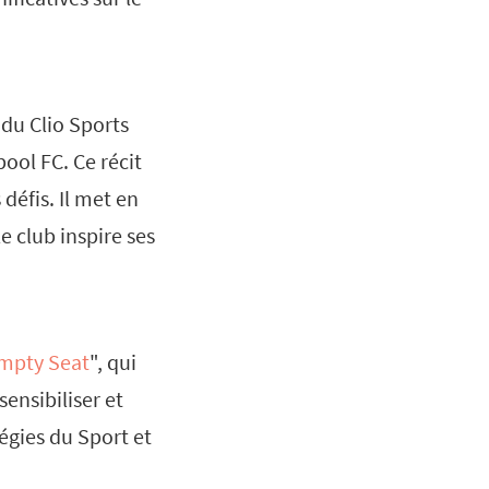
 du Clio Sports
pool FC. Ce récit
défis. Il met en
 club inspire ses
mpty Seat
", qui
ensibiliser et
égies du Sport et