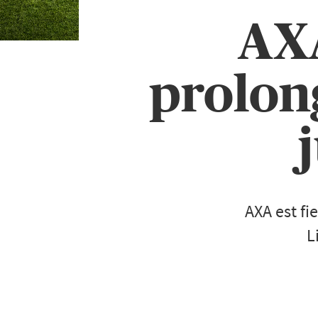
AXA
prolon
AXA est fi
L