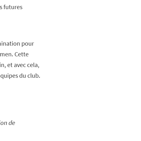
s futures
mination pour
omen. Cette
, et avec cela,
équipes du club.
ion de