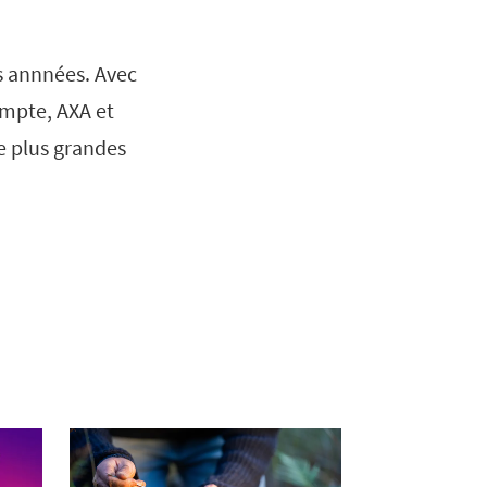
es annnées. Avec
ompte, AXA et
e plus grandes