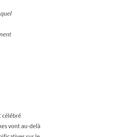
uquel
ement
t célébré
nes vont au-delà
ficatives sur le