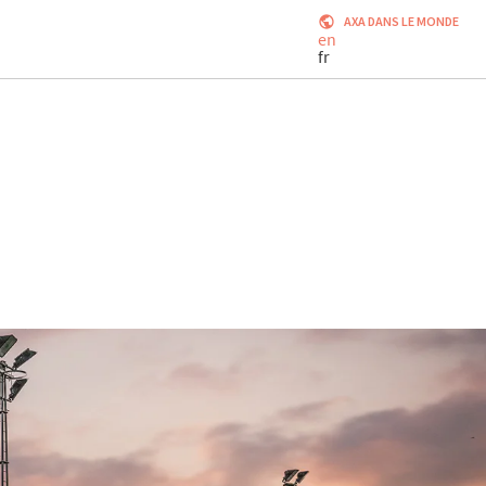
AXA DANS LE MONDE
en
fr