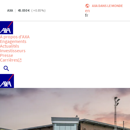
AXA DANS LE MONDE
en
AXA
45.050
(
+0.85
%)
fr
A propos d'AXA
Engagements
Actualités
Investisseurs
Presse
Carrières