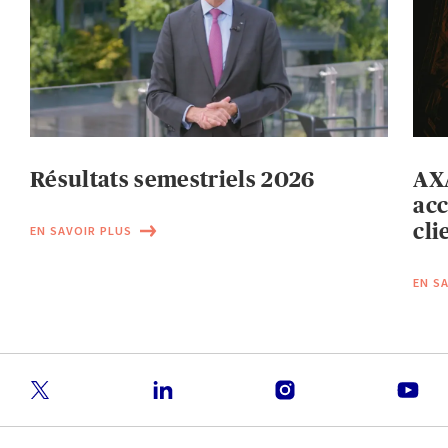
Résultats semestriels 2026
AXA
acc
cli
EN SAVOIR PLUS
EN S