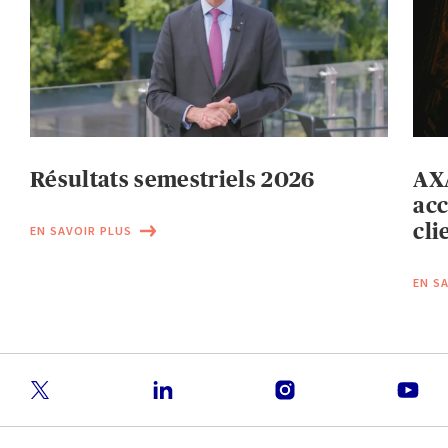
Résultats semestriels 2026
AXA
acc
cli
EN SAVOIR PLUS
EN S