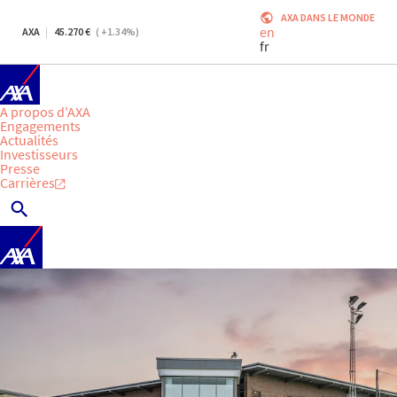
AXA DANS LE MONDE
en
AXA
45.270
(
+1.34
%)
fr
A propos d'AXA
Engagements
Actualités
Investisseurs
Presse
Carrières