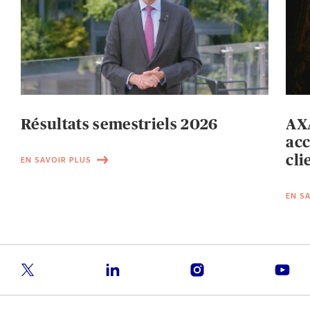
Résultats semestriels 2026
AXA
acc
cli
EN SAVOIR PLUS
EN S