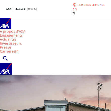
AXA DANS LE MONDE
en
AXA
45.050
(
0.00
%)
fr
A propos d'AXA
Engagements
Actualités
Investisseurs
Presse
Carrières