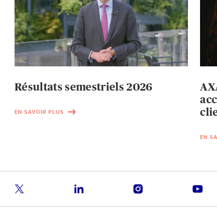
Résultats semestriels 2026
AXA
acc
cli
EN SAVOIR PLUS
EN S