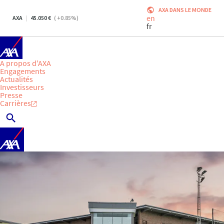
AXA DANS LE MONDE
en
AXA
45.050
(
+0.85
%)
fr
A propos d'AXA
Engagements
Actualités
Investisseurs
Presse
Carrières