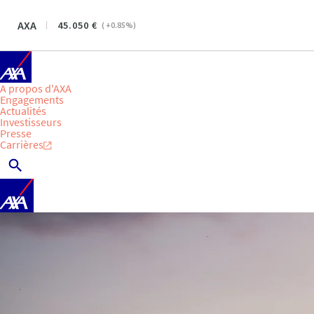
AXA
45.050
(
+0.85
%)
A propos d'AXA
Engagements
Actualités
Investisseurs
Presse
Carrières