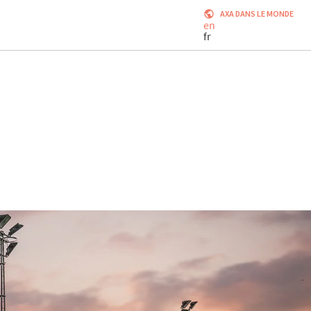
AXA DANS LE MONDE
en
fr