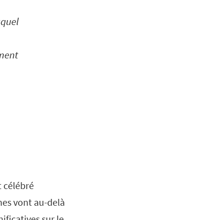
uquel
ement
t célébré
nes vont au-delà
ficatives sur le