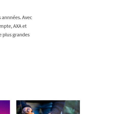
es annnées. Avec
ompte, AXA et
e plus grandes