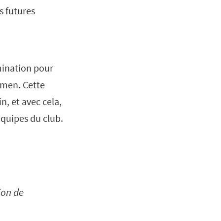
s futures
mination pour
omen. Cette
, et avec cela,
équipes du club.
ion de