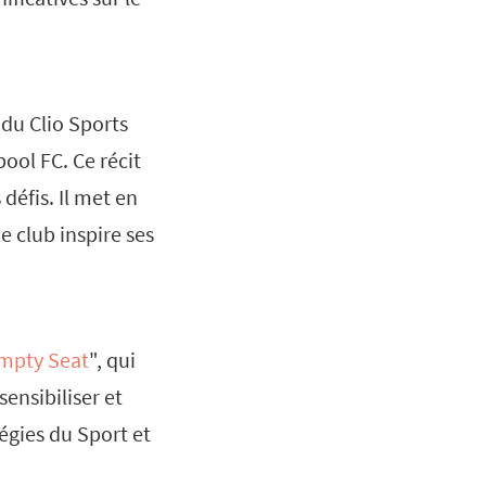
 du Clio Sports
pool FC. Ce récit
défis. Il met en
 club inspire ses
mpty Seat
", qui
ensibiliser et
égies du Sport et