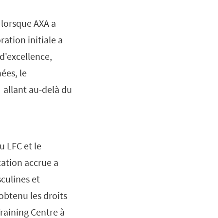
 lorsque AXA a
ration initiale a
d'excellence,
ées, le
f allant au-delà du
u LFC et le
cation accrue a
sculines et
obtenu les droits
raining Centre à