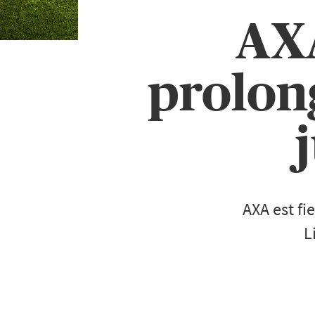
AXA
prolon
AXA est fi
L