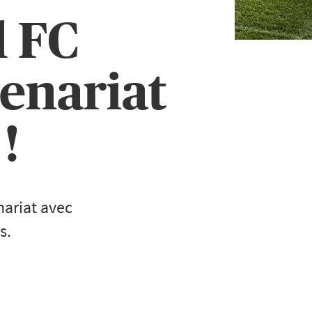
l FC
enariat
!
nariat avec
s.