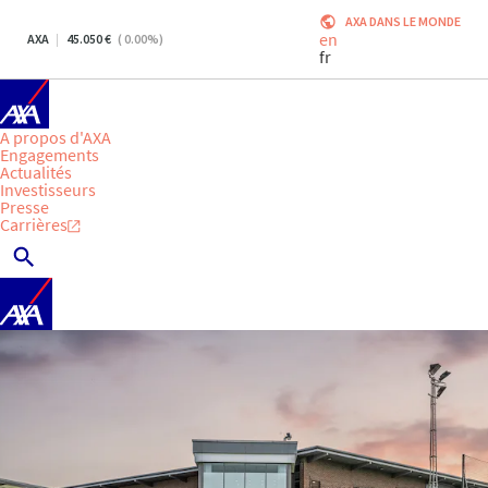
AXA DANS LE MONDE
en
AXA
45.050
(
0.00
%)
fr
A propos d'AXA
Engagements
Actualités
Investisseurs
Presse
Carrières