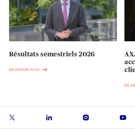
Résultats semestriels 2026
AXA
acc
cli
EN SAVOIR PLUS
EN S