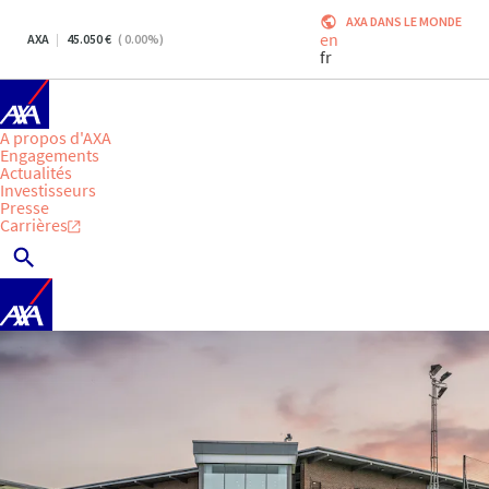
AXA DANS LE MONDE
en
AXA
45.050
(
0.00
%)
fr
A propos d'AXA
Engagements
Actualités
Investisseurs
Presse
Carrières