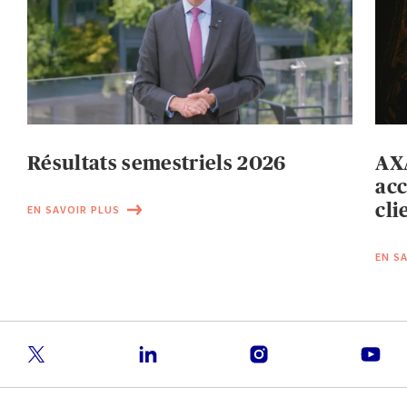
Résultats semestriels 2026
AXA
acc
cli
EN SAVOIR PLUS
EN S