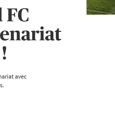
l FC
enariat
!
nariat avec
s.