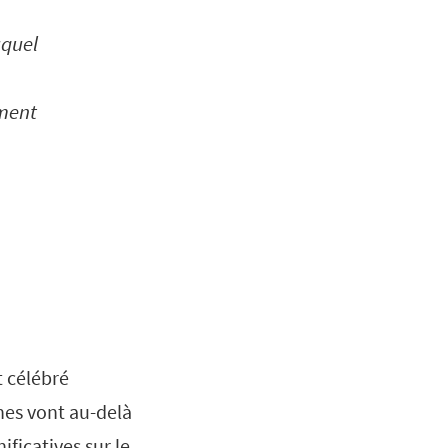
uquel
ement
t célébré
nes vont au-delà
ficatives sur le