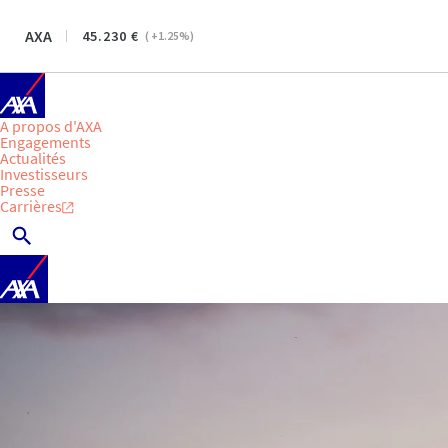
AXA
45.230
(
+1.25
%)
A propos d'AXA
Engagements
Actualités
Investisseurs
Presse
Carrières