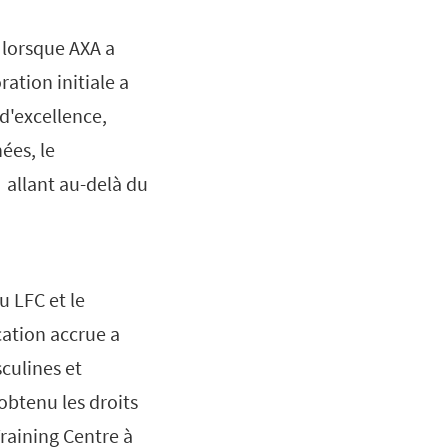
 lorsque AXA a
ration initiale a
d'excellence,
ées, le
f allant au-delà du
u LFC et le
cation accrue a
sculines et
obtenu les droits
raining Centre à