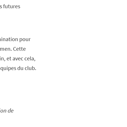
s futures
mination pour
omen. Cette
, et avec cela,
équipes du club.
ion de