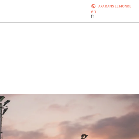
AXA DANS LE MONDE
en
fr