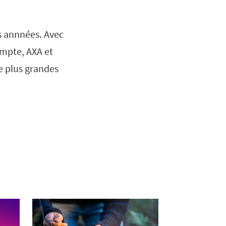
es annnées. Avec
ompte, AXA et
e plus grandes