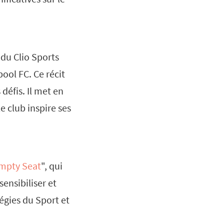
 du Clio Sports
pool FC. Ce récit
défis. Il met en
 club inspire ses
mpty Seat
", qui
ensibiliser et
égies du Sport et