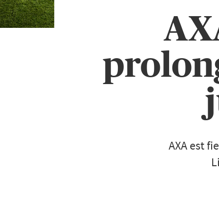
AXA
prolon
AXA est fi
L