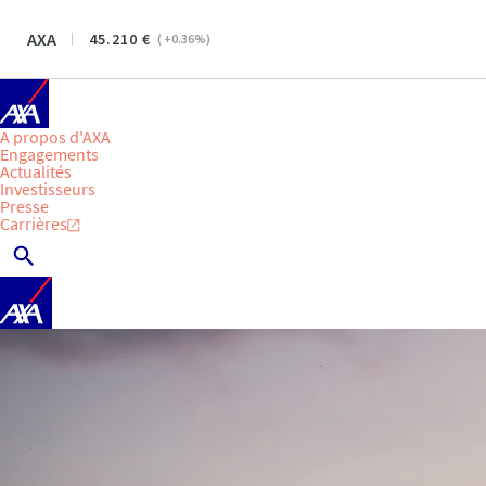
AXA
45.210
(
+0.36
%)
A propos d'AXA
Engagements
Actualités
Investisseurs
Presse
Carrières