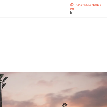
AXA DANS LE MONDE
en
fr