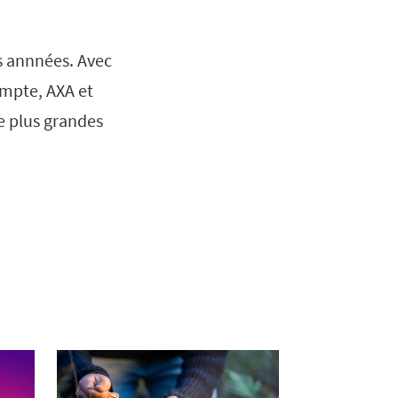
es annnées. Avec
ompte, AXA et
e plus grandes