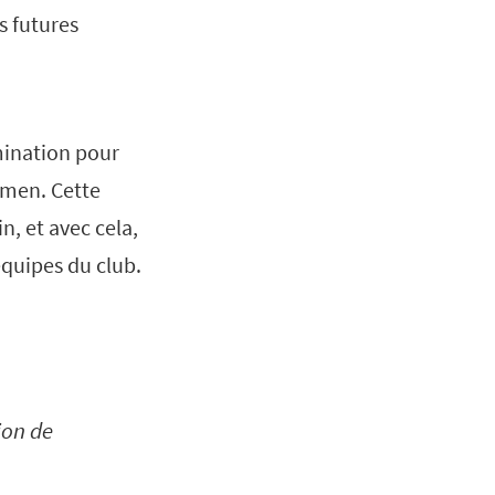
s futures
mination pour
omen. Cette
, et avec cela,
équipes du club.
ion de