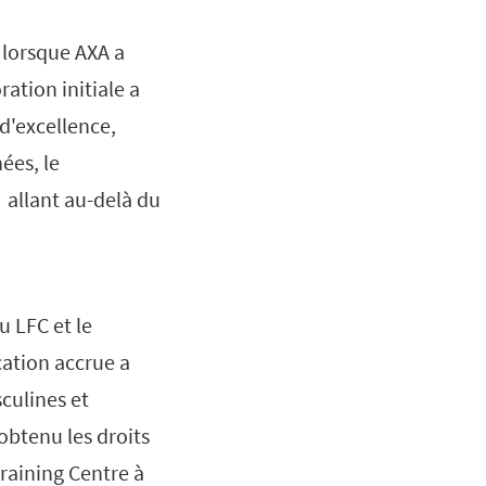
 lorsque AXA a
ration initiale a
d'excellence,
ées, le
f allant au-delà du
u LFC et le
cation accrue a
sculines et
obtenu les droits
raining Centre à