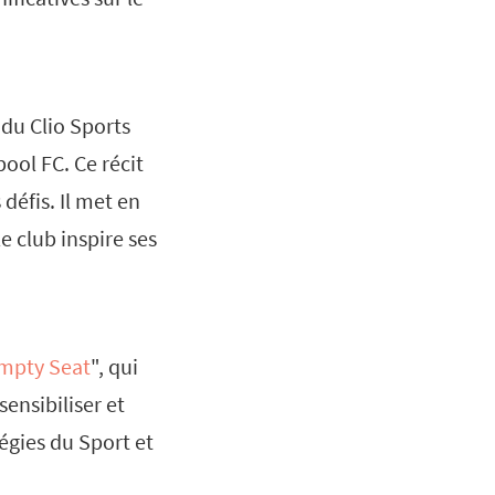
 du Clio Sports
pool FC. Ce récit
défis. Il met en
 club inspire ses
mpty Seat
", qui
ensibiliser et
égies du Sport et