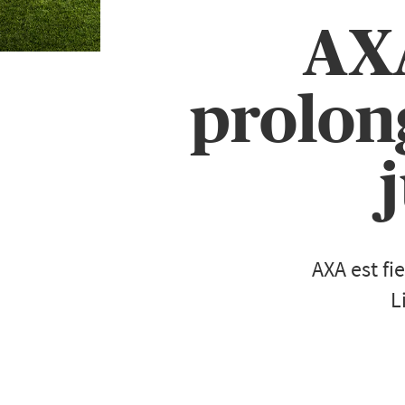
AXA
prolon
AXA est fi
L