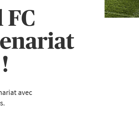
l FC
enariat
!
nariat avec
s.