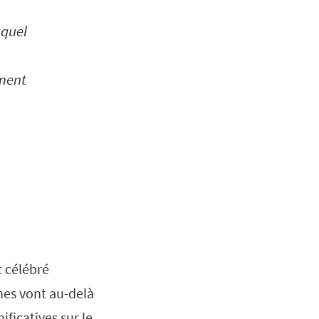
uquel
ement
t célébré
nes vont au-delà
ficatives sur le