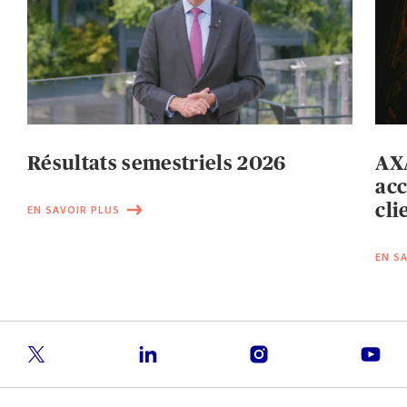
Résultats semestriels 2026
AXA
acc
cli
EN SAVOIR PLUS
EN S