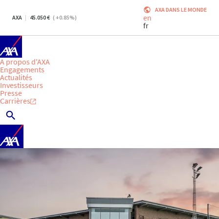
AXA DANS LE MONDE
en
AXA
45.050
(
+0.85
%)
fr
A propos d'AXA
Engagements
Actualités
Investisseurs
Presse
Carrières