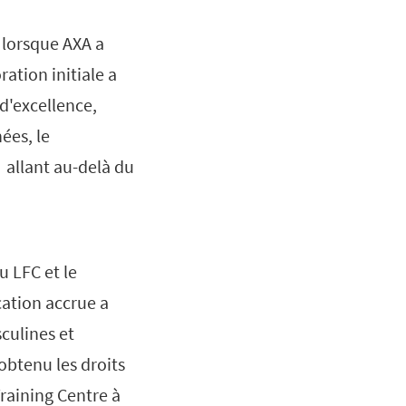
 lorsque AXA a
ration initiale a
d'excellence,
ées, le
f allant au-delà du
u LFC et le
cation accrue a
sculines et
obtenu les droits
raining Centre à