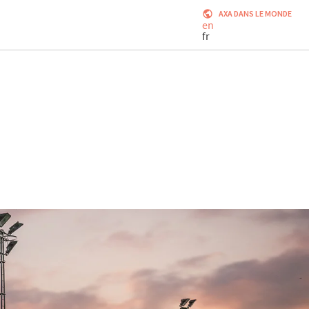
AXA DANS LE MONDE
en
fr