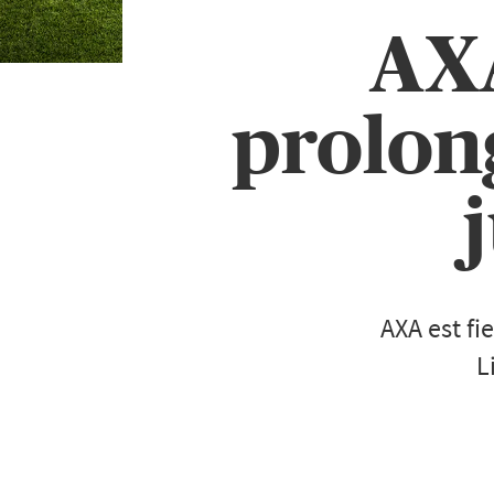
AXA
prolon
AXA est fi
L