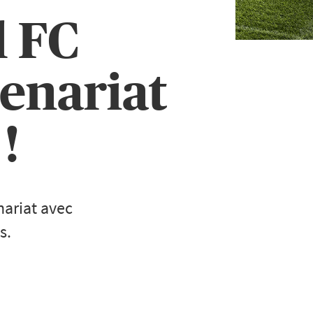
l FC
enariat
!
nariat avec
s.