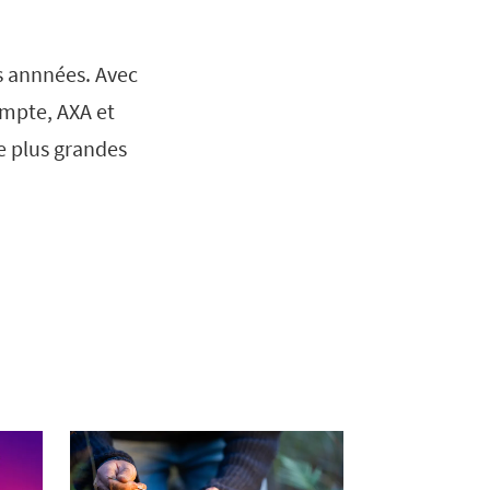
es annnées. Avec
ompte, AXA et
e plus grandes