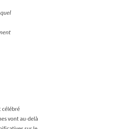
uquel
ement
t célébré
nes vont au-delà
ficatives sur le