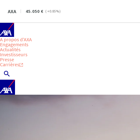
AXA
45.050
(
+0.85
%)
A propos d'AXA
Engagements
Actualités
Investisseurs
Presse
Carrières