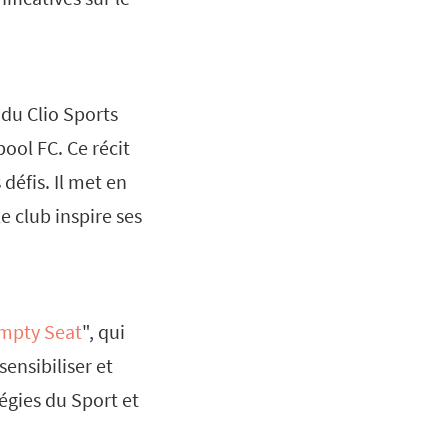
 du Clio Sports
pool FC. Ce récit
défis. Il met en
 club inspire ses
mpty Seat
", qui
ensibiliser et
égies du Sport et