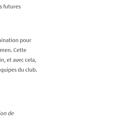
s futures
mination pour
omen. Cette
, et avec cela,
équipes du club.
ion de