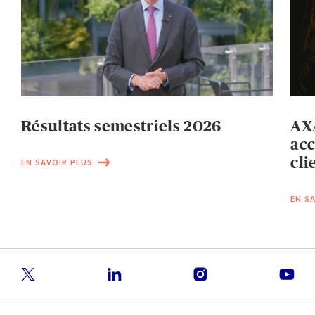
Résultats semestriels 2026
AXA
acc
cli
EN SAVOIR PLUS
EN S