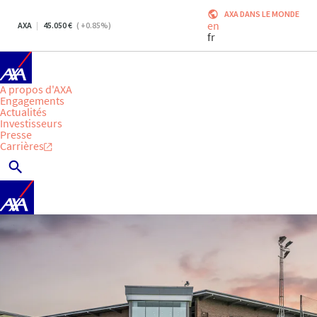
AXA DANS LE MONDE
en
AXA
45.050
(
+0.85
%)
fr
A propos d'AXA
Engagements
Actualités
Investisseurs
Presse
Carrières