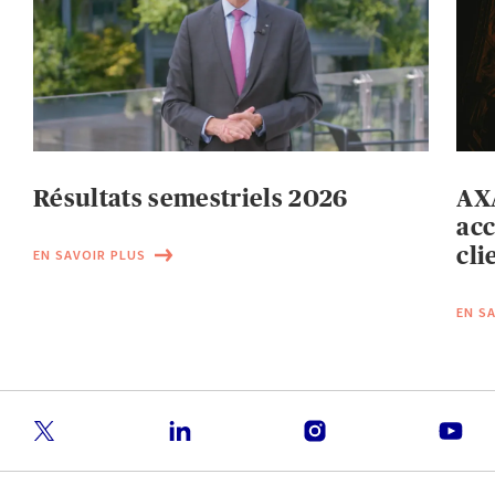
Résultats semestriels 2026
AXA
acc
cli
EN SAVOIR PLUS
EN S