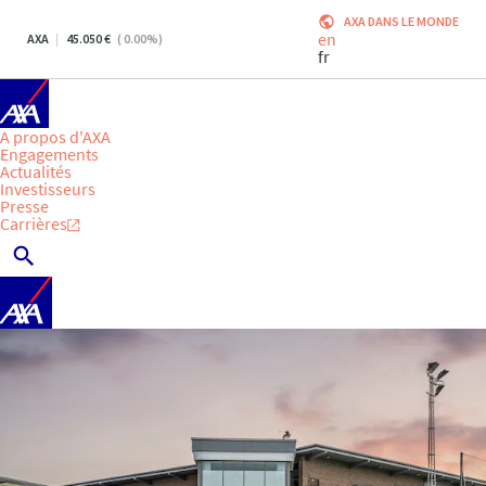
AXA DANS LE MONDE
en
AXA
45.050
(
0.00
%)
fr
A propos d'AXA
Engagements
Actualités
Investisseurs
Presse
Carrières