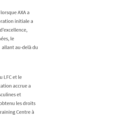
 lorsque AXA a
ration initiale a
d'excellence,
ées, le
f allant au-delà du
u LFC et le
cation accrue a
sculines et
obtenu les droits
raining Centre à