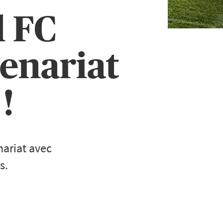
l FC
enariat
!
nariat avec
s.