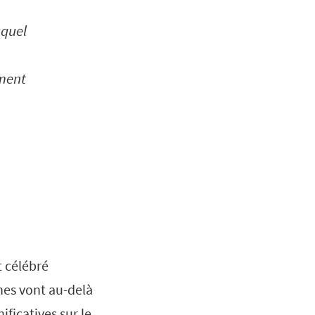
uquel
ement
t célébré
nes vont au-delà
ficatives sur le