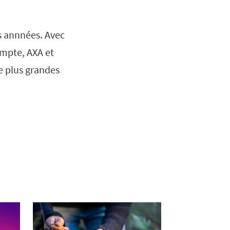
es annnées. Avec
ompte, AXA et
e plus grandes