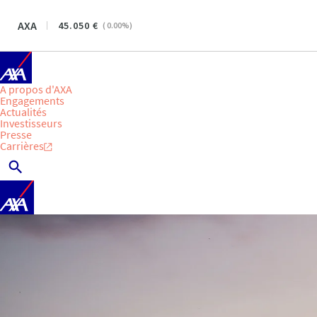
AXA
45.050
(
0.00
%)
A propos d'AXA
Engagements
Actualités
Investisseurs
Presse
Carrières