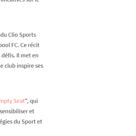
 du Clio Sports
pool FC. Ce récit
défis. Il met en
 club inspire ses
mpty Seat
", qui
ensibiliser et
égies du Sport et