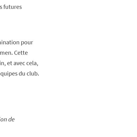
s futures
mination pour
omen. Cette
, et avec cela,
équipes du club.
ion de