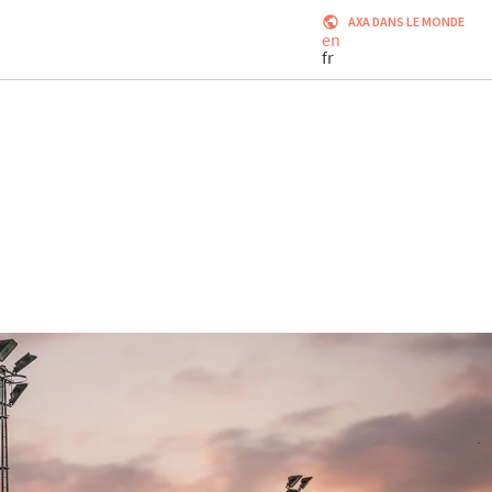
AXA DANS LE MONDE
en
fr