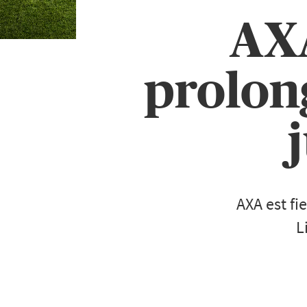
AXA
prolon
AXA est fi
L