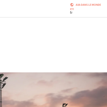
AXA DANS LE MONDE
en
fr