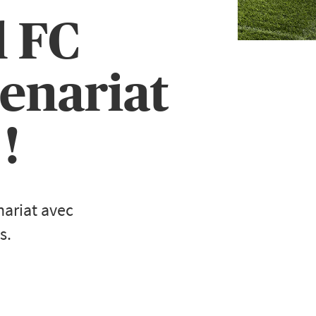
l FC
enariat
!
nariat avec
s.