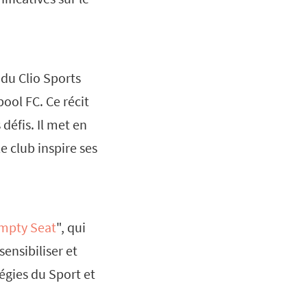
 du Clio Sports
pool FC. Ce récit
défis. Il met en
 club inspire ses
mpty Seat
", qui
ensibiliser et
égies du Sport et