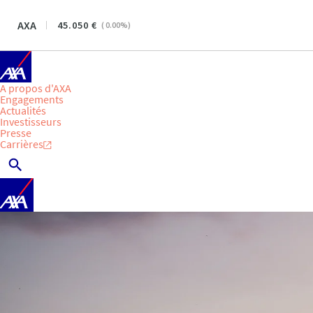
AXA
45.050
(
0.00
%)
A propos d'AXA
Engagements
Actualités
Investisseurs
Presse
Carrières