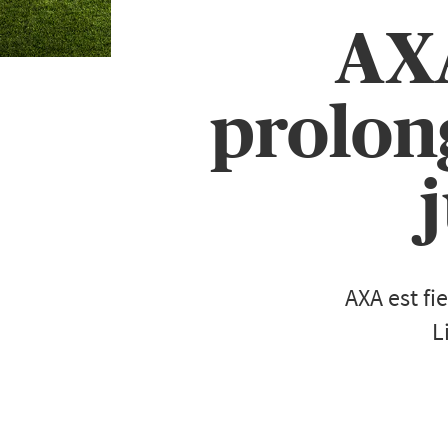
AXA
prolon
AXA est fi
L