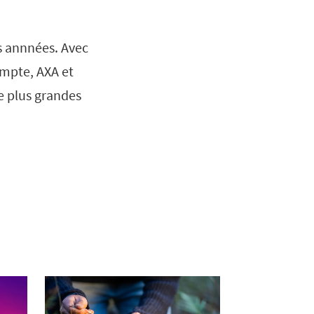
es annnées. Avec
ompte, AXA et
e plus grandes