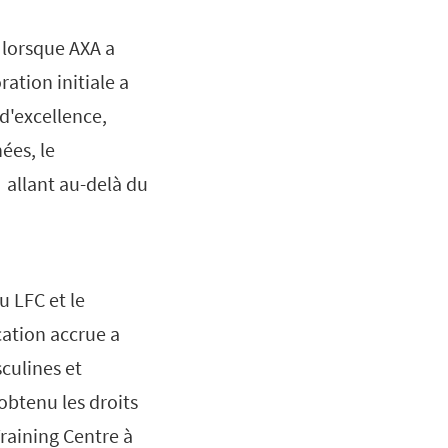
 lorsque AXA a
ration initiale a
d'excellence,
ées, le
f allant au-delà du
u LFC et le
cation accrue a
sculines et
obtenu les droits
raining Centre à