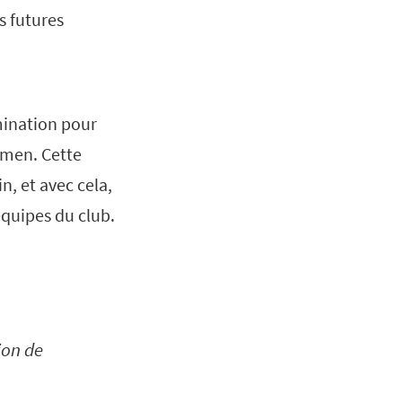
s futures
mination pour
omen. Cette
, et avec cela,
équipes du club.
ion de