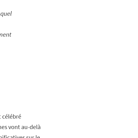
uquel
ement
t célébré
nes vont au-delà
ficatives sur le