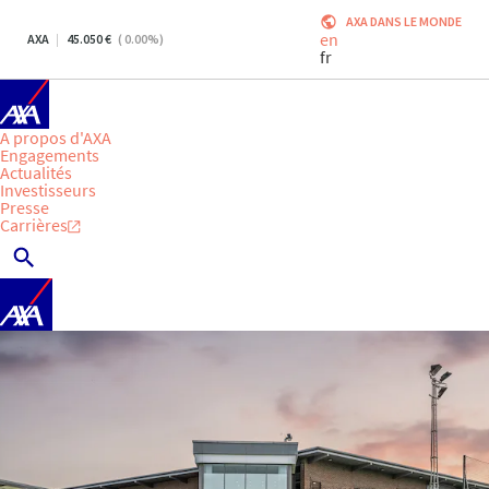
AXA DANS LE MONDE
en
AXA
45.050
(
0.00
%)
fr
A propos d'AXA
Engagements
Actualités
Investisseurs
Presse
Carrières