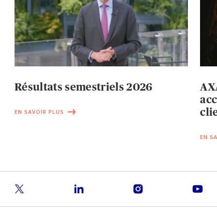
Résultats semestriels 2026
AXA
acc
cli
EN SAVOIR PLUS
EN S