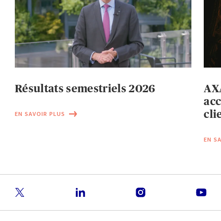
Résultats semestriels 2026
AXA
acc
cli
EN SAVOIR PLUS
EN S