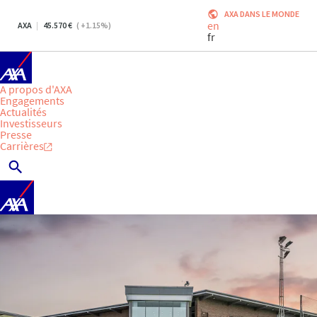
AXA DANS LE MONDE
en
AXA
45.570
(
+1.15
%)
fr
A propos d'AXA
Engagements
Actualités
Investisseurs
Presse
Carrières